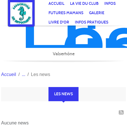
Le
Hi
Panneau de gestion des cookies
ACCUEIL
LA VIE DU CLUB
INFOS
FUTURES MAMANS
GALERIE
LIVRE D'OR
INFOS PRATIQUES
Valserhône
Accueil
Les news
LES NEWS
Aucune news