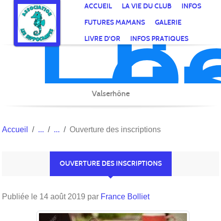
Le
Hi
Panneau de gestion des cookies
ACCUEIL
LA VIE DU CLUB
INFOS
FUTURES MAMANS
GALERIE
LIVRE D'OR
INFOS PRATIQUES
Valserhône
Accueil
Ouverture des inscriptions
OUVERTURE DES INSCRIPTIONS
Publiée le
14 août 2019
par
France Bolliet