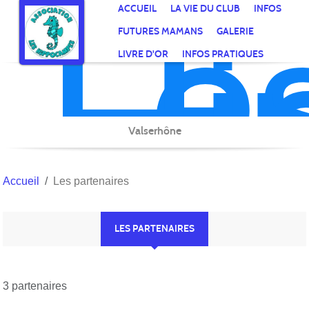
Le
Hi
Panneau de gestion des cookies
ACCUEIL
LA VIE DU CLUB
INFOS
FUTURES MAMANS
GALERIE
LIVRE D'OR
INFOS PRATIQUES
Valserhône
Accueil
Les partenaires
LES PARTENAIRES
3 partenaires