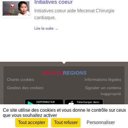
Initiatives coeur
Initiatives coeur aide Mecenat Chirurgie
cardiaque.
Lire la suite
SPORTS
REGIONS
Charte cookies
Informations légales
Gestion des cookies
Signaler un contenu
inapproprié
Ce site utilise des cookies et vous donne le contrôle sur ceux
que vous souhaitez activer
Tout accepter
Tout refuser
Personnaliser
Envie de participer ?
Connexion